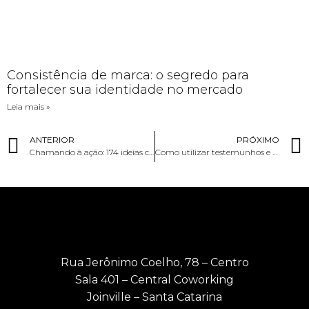
Consistência de marca: o segredo para
fortalecer sua identidade no mercado
Leia mais »
ANTERIOR
PRÓXIMO
Chamando à ação: 174 ideias criativas de CTA para redes sociais
Como utilizar testemunhos e avaliações para reforçar sua marca
Rua Jerônimo Coelho, 78 – Centro
Sala 401 – Central Coworking
Joinville – Santa Catarina