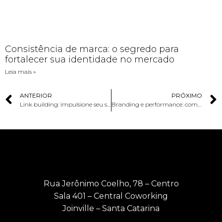
Consistência de marca: o segredo para
fortalecer sua identidade no mercado
Leia mais »
ANTERIOR
PRÓXIMO
Link building: impulsione seu site com essa estratégia!
Branding e performance: como utilizar essas estratégias no seu negócio?
Rua Jerônimo Coelho, 78 – Centro
Sala 401 – Central Coworking
Joinville – Santa Catarina