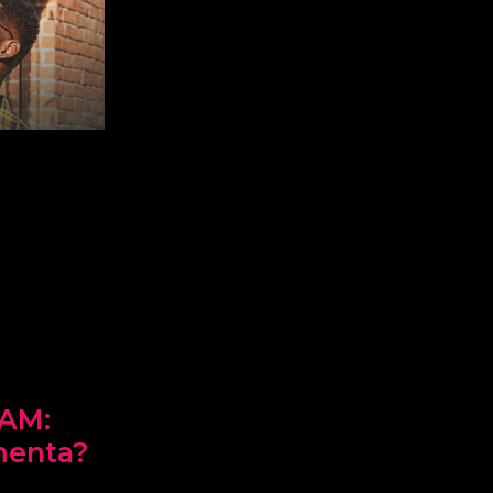
AM:
menta?