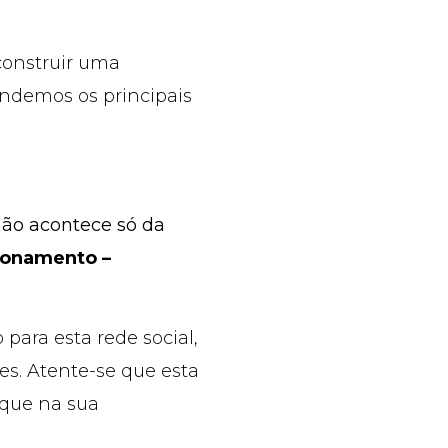
 construir uma
endemos os principais
não acontece só da
ionamento –
para esta rede social,
s. Atente-se que esta
oque na sua