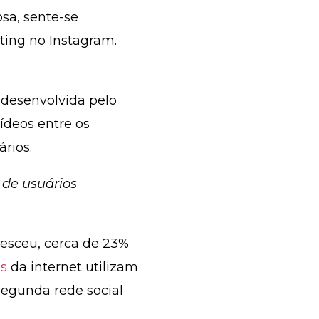
osa, sente-se
ing no Instagram.
 desenvolvida pelo
ídeos entre os
rios.
 de usuários
resceu, cerca de
23%
s
da internet utilizam
 segunda rede social