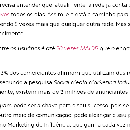
recisa entender que, atualmente, a rede já cont
ivos
todos os dias.
Assim, ela está a
caminho para s
scendo
5 vezes mais
que qualquer outra rede. Mas
scimento.
re os usuários é até
20 vezes MAIOR
que o enga
93% dos comerciantes
afirmam que utilizam das r
 segundo a pesquisa
Social Media Marketing Indu
ente, existem mais de 2 milhões de anunciantes a
agram pode ser a chave para o seu sucesso, pois se
outro meio de comunicação, pode alcançar o seu 
r no
Marketing de Influência
, que ganha cada vez m