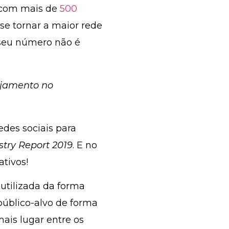
a com mais de
500
e tornar a maior rede
 seu número não é
jamento no
edes sociais para
stry Report 2019
. E no
tivos!
 utilizada da forma
público-alvo de forma
ais lugar entre os