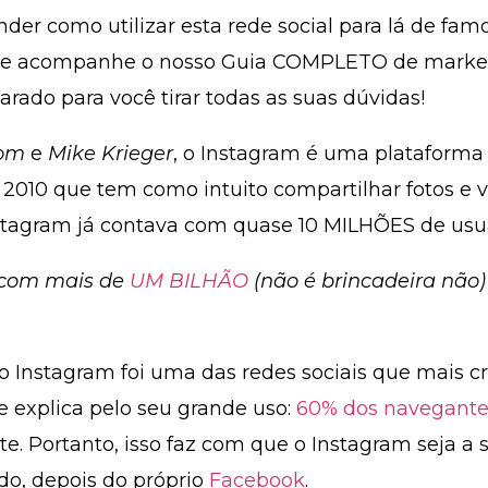
der como utilizar esta rede social para lá de fam
 e acompanhe o nosso Guia COMPLETO de market
arado para você tirar todas as suas dúvidas!
rom
e
Mike Krieger
, o Instagram é uma plataforma
 2010 que tem como intuito compartilhar fotos e v
Instagram já contava com quase
10 MILHÕES
de usuá
a com mais de
UM BILHÃO
(não é brincadeira não)
o Instagram foi uma das redes sociais que mais c
 explica pelo seu grande uso:
60% dos navegante
te
. Portanto, isso faz com que o Instagram seja a
do, depois do próprio
Facebook
.