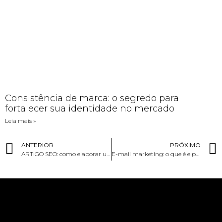
Consistência de marca: o segredo para
fortalecer sua identidade no mercado
Leia mais »
ANTERIOR
PRÓXIMO
ARTIGO SEO: como elaborar um com sucesso?
E-mail marketing: o que é e por que é importante?